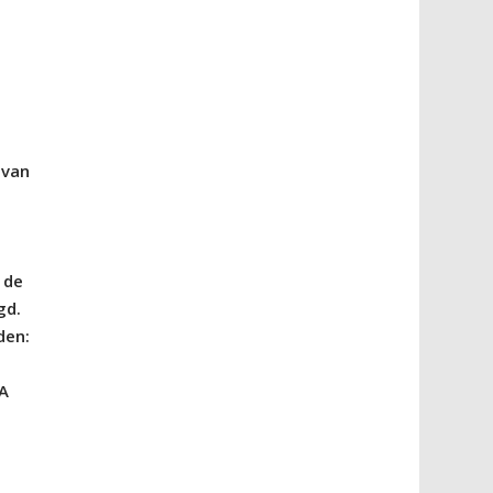
 van
 de
gd.
den:
SA