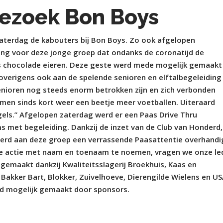
ezoek Bon Boys
aterdag de kabouters bij Bon Boys. Zo ook afgelopen
ing voor deze jonge groep dat ondanks de coronatijd de
chocolade eieren. Deze geste werd mede mogelijk gemaakt
verigens ook aan de spelende senioren en elftalbegeleiding
senioren nog steeds enorm betrokken zijn en zich verbonden
men sinds kort weer een beetje meer voetballen. Uiteraard
gels.” Afgelopen zaterdag werd er een Paas Drive Thru
s met begeleiding. Dankzij de inzet van de Club van Honderd,
werd aan deze groep een verrassende Paasattentie overhandi
e actie met naam en toenaam te noemen, vragen we onze le
gemaakt dankzij Kwaliteitsslagerij Broekhuis, Kaas en
 Bakker Bart, Blokker, Zuivelhoeve, Dierengilde Wielens en U
rd mogelijk gemaakt door sponsors.