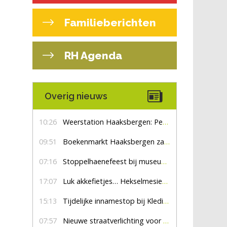
Familieberichten
RH Agenda
Overig nieuws
10:26
Weerstation Haaksbergen: Perioden met zon en droog
09:51
Boekenmarkt Haaksbergen zaterdag 8 augustus, marktplein Haaksbergen
07:16
Stoppelhaenefeest bij museum De Lebbenbrugge
17:07
Luk akkefietjes… HekselmesienHarry
15:13
Tijdelijke innamestop bij Kledingbank Stefania
07:57
Nieuwe straatverlichting voor De Veldmaat en De Pas