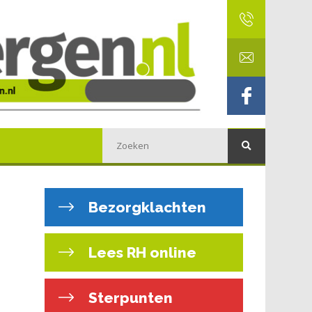
Bezorgklachten
Lees RH online
Sterpunten