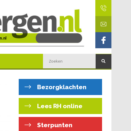
Bezorgklachten
Lees RH online
Sterpunten