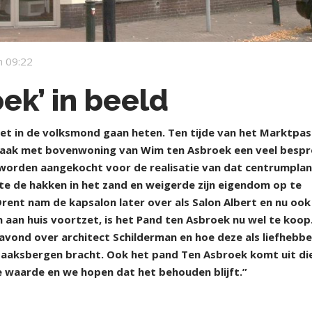
 09:22
ek’ in beeld
het in de volksmond gaan heten. Ten tijde van het Marktpa
rszaak met bovenwoning van Wim ten Asbroek een veel besp
 worden aangekocht voor de realisatie van dat centrumplan
tte de hakken in het zand en weigerde zijn eigendom op te
ent nam de kapsalon later over als Salon Albert en nu ook 
aan huis voortzet, is het Pand ten Asbroek nu wel te koop
avond over architect Schilderman en hoe deze als liefhebbe
 Haaksbergen bracht. Ook het pand Ten Asbroek komt uit di
he waarde en we hopen dat het behouden blijft.”