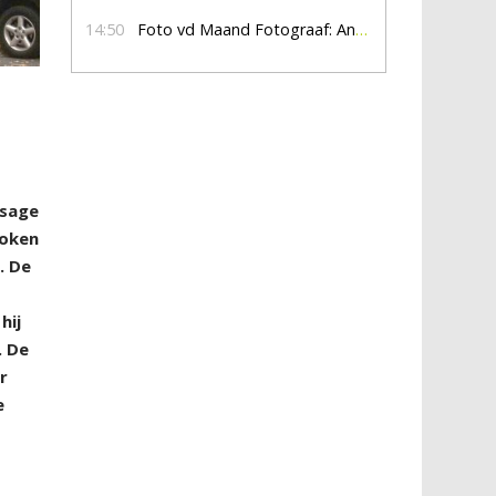
14:50
Foto vd Maand Fotograaf: Anna Jalving
ssage
roken
. De
hij
. De
r
e