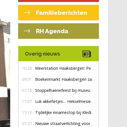
Familieberichten
RH Agenda
Overig nieuws
10:26
Weerstation Haaksbergen: Perioden met zon en droog
09:51
Boekenmarkt Haaksbergen zaterdag 8 augustus, marktplein Haaksbergen
07:16
Stoppelhaenefeest bij museum De Lebbenbrugge
17:07
Luk akkefietjes… HekselmesienHarry
15:13
Tijdelijke innamestop bij Kledingbank Stefania
07:57
Nieuwe straatverlichting voor De Veldmaat en De Pas