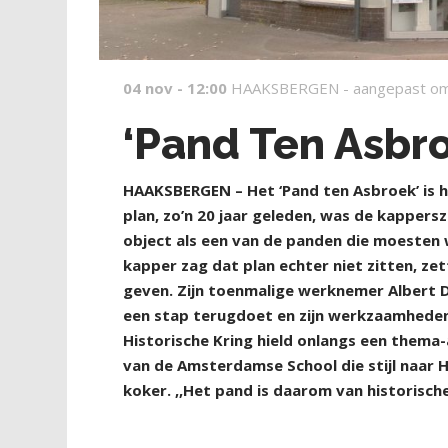
04 nov - 12:00
HAAKSBERGEN -
aangepast om
‘Pand Ten Asbro
H
AAKSBERGEN – Het ‘Pand ten Asbroek’ is 
plan, zo’n 20 jaar geleden, was de kappe
object als een van de panden die moesten
kapper zag dat plan echter niet zitten, ze
geven. Zijn toenmalige werknemer Albert Dr
een stap terugdoet en zijn werkzaamheden 
Historische Kring hield onlangs een thema-
van de Amsterdamse School die stijl naar
koker. ,,Het pand is daarom van historisc