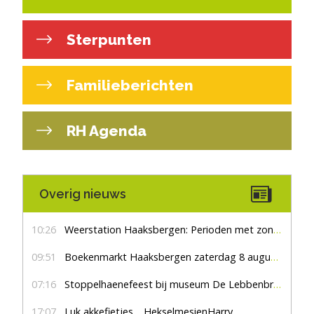
Sterpunten
Familieberichten
RH Agenda
Overig nieuws
10:26
Weerstation Haaksbergen: Perioden met zon en droog
09:51
Boekenmarkt Haaksbergen zaterdag 8 augustus, marktplein Haaksbergen
07:16
Stoppelhaenefeest bij museum De Lebbenbrugge
17:07
Luk akkefietjes… HekselmesienHarry