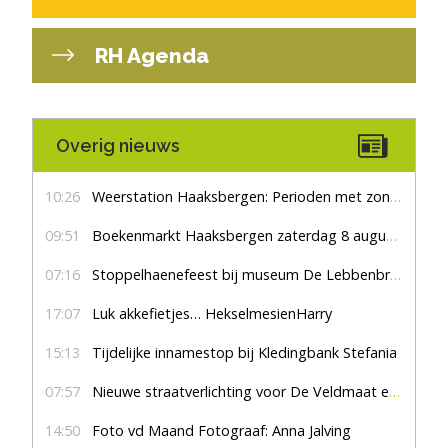
RH Agenda
Overig nieuws
10:26
Weerstation Haaksbergen: Perioden met zon en droog
09:51
Boekenmarkt Haaksbergen zaterdag 8 augustus, marktplein Haaksbergen
07:16
Stoppelhaenefeest bij museum De Lebbenbrugge
17:07
Luk akkefietjes… HekselmesienHarry
15:13
Tijdelijke innamestop bij Kledingbank Stefania
07:57
Nieuwe straatverlichting voor De Veldmaat en De Pas
14:50
Foto vd Maand Fotograaf: Anna Jalving