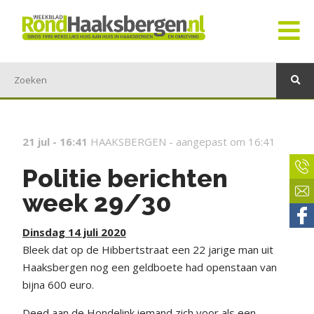
21 jul - 16:41
HAAKSBERGEN -
aangepast om 16:41
Politie berichten
week 29/30
Dinsdag 14 juli 2020
Bleek dat op de Hibbertstraat een 22 jarige man uit
Haaksbergen nog een geldboete had openstaan van
bijna 600 euro.
Deed aan de Hondelink iemand zich voor als een