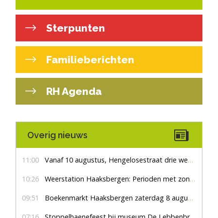
Sterpunten
Familieberichten
RH Agenda
Overig nieuws
11:00
Vanaf 10 augustus, Hengelosestraat drie weken dicht voor doorgaand verkeer
10:26
Weerstation Haaksbergen: Perioden met zon en droog
09:51
Boekenmarkt Haaksbergen zaterdag 8 augustus, marktplein Haaksbergen
07:16
Stoppelhaenefeest bij museum De Lebbenbrugge