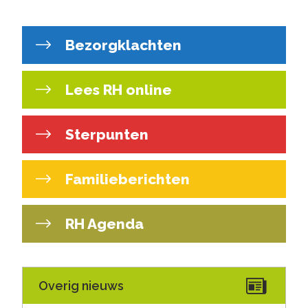
Bezorgklachten
Lees RH online
Sterpunten
Familieberichten
RH Agenda
Overig nieuws