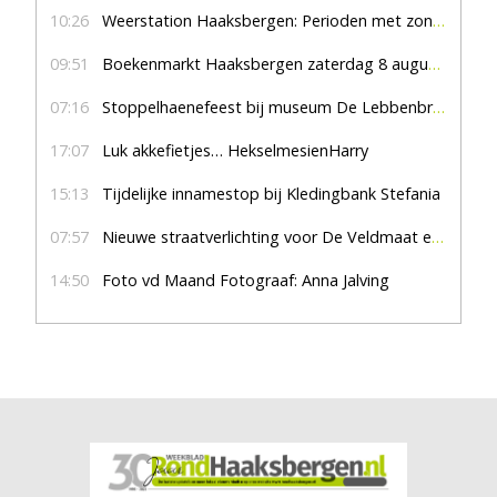
10:26
Weerstation Haaksbergen: Perioden met zon en droog
09:51
Boekenmarkt Haaksbergen zaterdag 8 augustus, marktplein Haaksbergen
07:16
Stoppelhaenefeest bij museum De Lebbenbrugge
17:07
Luk akkefietjes… HekselmesienHarry
15:13
Tijdelijke innamestop bij Kledingbank Stefania
07:57
Nieuwe straatverlichting voor De Veldmaat en De Pas
14:50
Foto vd Maand Fotograaf: Anna Jalving