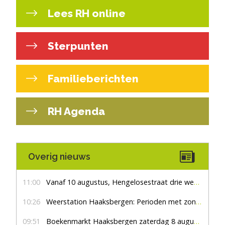
Lees RH online
Sterpunten
Familieberichten
RH Agenda
Overig nieuws
11:00
Vanaf 10 augustus, Hengelosestraat drie weken dicht voor doorgaand verkeer
10:26
Weerstation Haaksbergen: Perioden met zon en droog
09:51
Boekenmarkt Haaksbergen zaterdag 8 augustus, marktplein Haaksbergen