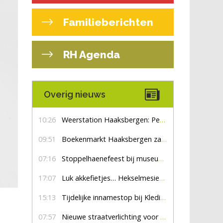
Familieberichten
RH Agenda
Overig nieuws
10:26
Weerstation Haaksbergen: Perioden met zon en droog
09:51
Boekenmarkt Haaksbergen zaterdag 8 augustus, marktplein Haaksbergen
07:16
Stoppelhaenefeest bij museum De Lebbenbrugge
17:07
Luk akkefietjes… HekselmesienHarry
15:13
Tijdelijke innamestop bij Kledingbank Stefania
07:57
Nieuwe straatverlichting voor De Veldmaat en De Pas