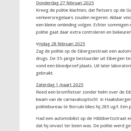
Donderdag 27 februari 2025
Kreeg de politie klachten, dat fietsers op de 
verkeersregelaars zouden negeren. Aldaar vi
een kleine omleiding volgen. Echter sommigen 
politie gaat daar extra controleren en bekeuren
V
rijdag 28 februari 2025
Zag de politie op de Eibergsestraat een automo
drugs. De 35-jarige bestuurder uit Eibergen tes
vond een bloedproef plaats. Uit later laborato
gebruikt.
Zaterdag 1 maart 2025
Reed een bromfietser zonder helm over de Eib
kwam van de carnavalsoptocht in Haaksbergen. 
politiebureau te Borculo blies hij 285 ug/l. E
Had een automobilist op de Hibbbertsstraat e
dat hij onvast ter been was. De politie werd 