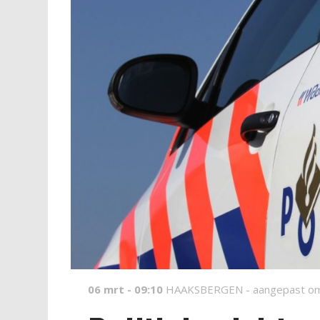
06 mrt - 09:10
HAAKSBERGEN -
aangepast o