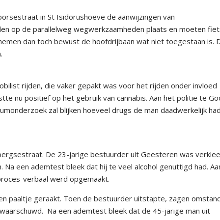
Goorsestraat in St Isidorushoeve de aanwijzingen van
nden op de parallelweg wegwerkzaamheden plaats en moeten fie
nemen dan toch bewust de hoofdrijbaan wat niet toegestaan is. 
.
bilist rijden, die vaker gepakt was voor het rijden onder invloed
tte nu positief op het gebruik van cannabis. Aan het politie te Go
riumonderzoek zal blijken hoeveel drugs de man daadwerkelijk ha
ergsestraat. De 23-jarige bestuurder uit Geesteren was verkle
Na een ademtest bleek dat hij te veel alcohol genuttigd had. Aa
en proces-verbaal werd opgemaakt.
en paaltje geraakt. Toen de bestuurder uitstapte, zagen omstan
gewaarschuwd. Na een ademtest bleek dat de 45-jarige man uit