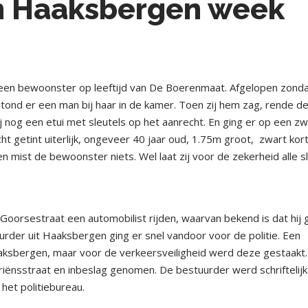
en Haaksbergen week
r een bewoonster op leeftijd van De Boerenmaat. Afgelopen zond
 stond er een man bij haar in de kamer. Toen zij hem zag, rende d
j nog een etui met sleutels op het aanrecht. En ging er op een z
ht getint uiterlijk, ongeveer 40 jaar oud, 1.75m groot, zwart kor
n mist de bewoonster niets. Wel laat zij voor de zekerheid alle s
Goorsestraat een automobilist rijden, waarvan bekend is dat hij
uurder uit Haaksbergen ging er snel vandoor voor de politie. Een
aksbergen, maar voor de verkeersveiligheid werd deze gestaakt
riënsstraat en inbeslag genomen. De bestuurder werd schriftelijk
het politiebureau.