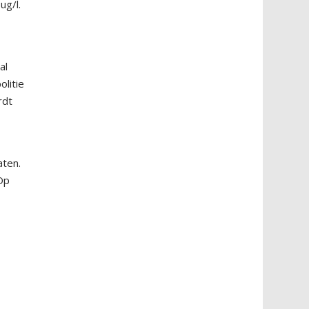
ug/l.
al
olitie
rdt
aten.
Op