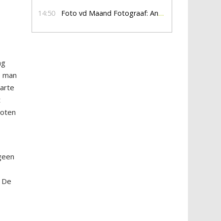
14:50
Foto vd Maand Fotograaf: Anna Jalving
ag
e man
warte
t
loten
 geen
. De