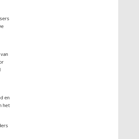
tsers
De
 van
or
d
ed en
n het
ders