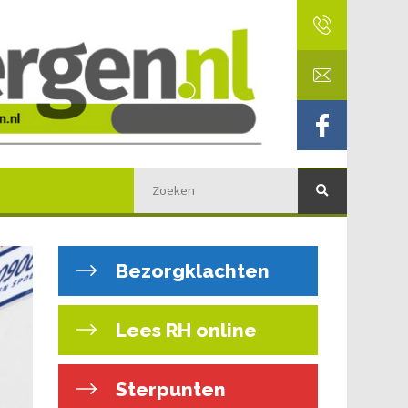
Bezorgklachten
Lees RH online
Sterpunten