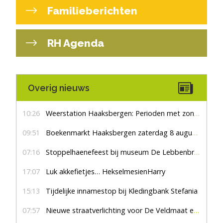
Familieberichten
RH Agenda
Overig nieuws
10:26
Weerstation Haaksbergen: Perioden met zon en droog
09:51
Boekenmarkt Haaksbergen zaterdag 8 augustus, marktplein Haaksbergen
07:16
Stoppelhaenefeest bij museum De Lebbenbrugge
17:07
Luk akkefietjes… HekselmesienHarry
15:13
Tijdelijke innamestop bij Kledingbank Stefania
07:57
Nieuwe straatverlichting voor De Veldmaat en De Pas