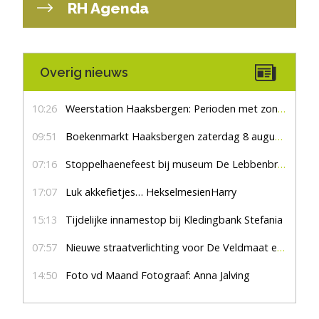
RH Agenda
Overig nieuws
10:26
Weerstation Haaksbergen: Perioden met zon en droog
09:51
Boekenmarkt Haaksbergen zaterdag 8 augustus, marktplein Haaksbergen
07:16
Stoppelhaenefeest bij museum De Lebbenbrugge
17:07
Luk akkefietjes… HekselmesienHarry
15:13
Tijdelijke innamestop bij Kledingbank Stefania
07:57
Nieuwe straatverlichting voor De Veldmaat en De Pas
14:50
Foto vd Maand Fotograaf: Anna Jalving