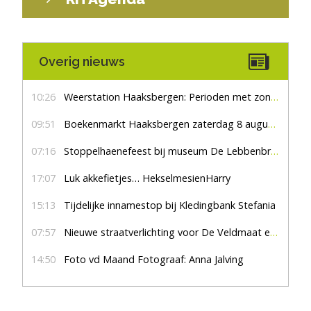
Overig nieuws
10:26
Weerstation Haaksbergen: Perioden met zon en droog
09:51
Boekenmarkt Haaksbergen zaterdag 8 augustus, marktplein Haaksbergen
07:16
Stoppelhaenefeest bij museum De Lebbenbrugge
17:07
Luk akkefietjes… HekselmesienHarry
15:13
Tijdelijke innamestop bij Kledingbank Stefania
07:57
Nieuwe straatverlichting voor De Veldmaat en De Pas
14:50
Foto vd Maand Fotograaf: Anna Jalving