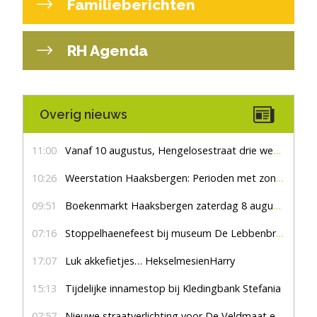
Familieberichten
RH Agenda
Overig nieuws
11:00
Vanaf 10 augustus, Hengelosestraat drie weken dicht voor doorgaand verkeer
10:26
Weerstation Haaksbergen: Perioden met zon en droog
09:51
Boekenmarkt Haaksbergen zaterdag 8 augustus, marktplein Haaksbergen
07:16
Stoppelhaenefeest bij museum De Lebbenbrugge
17:07
Luk akkefietjes… HekselmesienHarry
15:13
Tijdelijke innamestop bij Kledingbank Stefania
07:57
Nieuwe straatverlichting voor De Veldmaat en De Pas