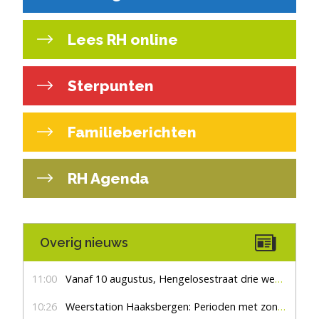
Lees RH online
Sterpunten
Familieberichten
RH Agenda
Overig nieuws
11:00
Vanaf 10 augustus, Hengelosestraat drie weken dicht voor doorgaand verkeer
10:26
Weerstation Haaksbergen: Perioden met zon en droog