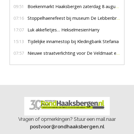
09:51
Boekenmarkt Haaksbergen zaterdag 8 augustus, marktplein Haaksbergen
07:16
Stoppelhaenefeest bij museum De Lebbenbrugge
17:07
Luk akkefietjes… HekselmesienHarry
15:13
Tijdelijke innamestop bij Kledingbank Stefania
07:57
Nieuwe straatverlichting voor De Veldmaat en De Pas
Vragen of opmerkingen? Stuur een mail naar
postvoor@rondhaaksbergen.nl