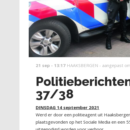
21 sep - 13:17
HAAKSBERGEN -
aangepast om
Politiebericht
37/38
DINSDAG 14 september 2021
Werd er door een politieagent uit Haaksbergen
plaatsgevonden op het Sociale Media en een 55
uitgenodigd worden voor verhoor.