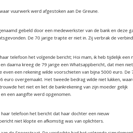
zwaar vuurwerk werd afgestoken aan De Greune.
ogenaamd gebeld door een medewerkster van de bank en deze g
sgevonden. De 70 jarige trapte er niet in. Zij verbrak de verbind
ar telefoon het volgende bericht; Hoi mam, ik heb tijdelijk een 
 en daarna kreeg de 79 jarige een Whatsappbericht, dat men niet
ge even een rekening wilde voorschieten van bijna 5000 euro. De 
66 euro overgemaakt. Het tweede bedrag wilde niet lukken, waa
rouwde het niet en liet de bankrekening van zijn moeder gelijk
ing en een aangifte werd opgenomen.
haar telefoon het bericht dat haar dochter een nieuw
ericht niet klopte en afkomstig was van oplichters.
el aan de Spoorstraat. De verdachte had het volgende signalement