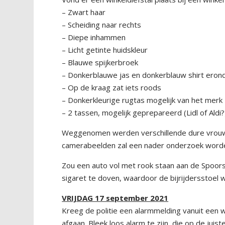
– Zwart haar
– Scheiding naar rechts
– Diepe inhammen
– Licht getinte huidskleur
– Blauwe spijkerbroek
– Donkerblauwe jas en donkerblauw shirt erond
– Op de kraag zat iets roods
– Donkerkleurige rugtas mogelijk van het mer
– 2 tassen, mogelijk geprepareerd (Lidl of Aldi?
Weggenomen werden verschillende dure vrouwen
camerabeelden zal een nader onderzoek worde
Zou een auto vol met rook staan aan de Spoors
sigaret te doven, waardoor de bijrijdersstoel
VRIJDAG 17 september 2021
Kreeg de politie een alarmmelding vanuit een
afgaan. Bleek loos alarm te zijn, die op de juis