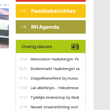
Familieberichten
RH Agenda
Overig nieuws
10:26
Weerstation Haaksbergen: Perioden met zon en droog
09:51
Boekenmarkt Haaksbergen zaterdag 8 augustus, marktplein Haaksbergen
07:16
Stoppelhaenefeest bij museum De Lebbenbrugge
17:07
Luk akkefietjes… HekselmesienHarry
15:13
Tijdelijke innamestop bij Kledingbank Stefania
07:57
Nieuwe straatverlichting voor De Veldmaat en De Pas