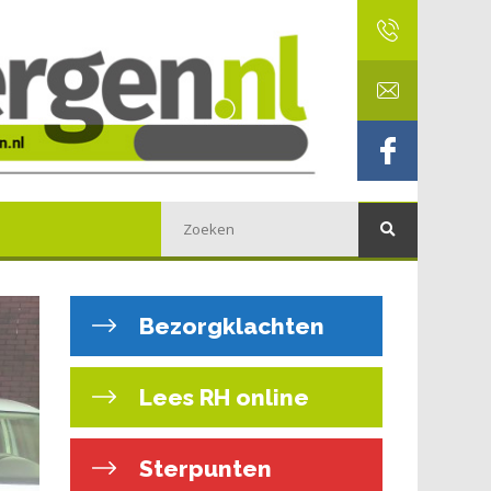
Bezorgklachten
Lees RH online
Sterpunten