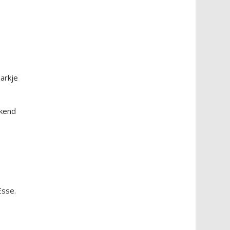
arkje
ekend
Esse.