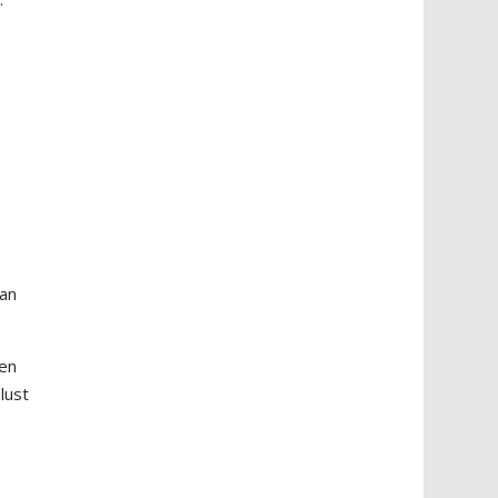
van
een
lust