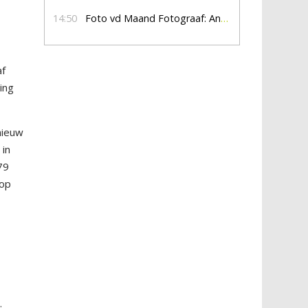
14:50
Foto vd Maand Fotograaf: Anna Jalving
af
ing
nieuw
 in
79
rop
: