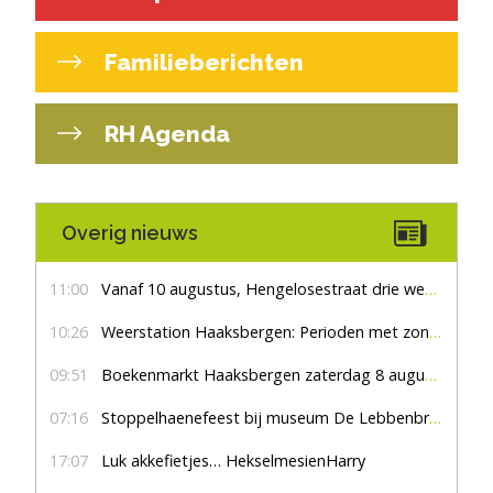
Familieberichten
RH Agenda
Overig nieuws
11:00
Vanaf 10 augustus, Hengelosestraat drie weken dicht voor doorgaand verkeer
10:26
Weerstation Haaksbergen: Perioden met zon en droog
09:51
Boekenmarkt Haaksbergen zaterdag 8 augustus, marktplein Haaksbergen
07:16
Stoppelhaenefeest bij museum De Lebbenbrugge
17:07
Luk akkefietjes… HekselmesienHarry