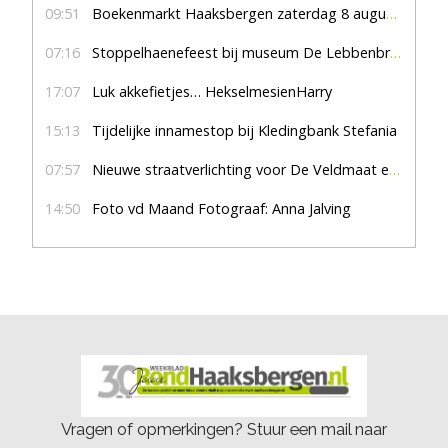
09:51
Boekenmarkt Haaksbergen zaterdag 8 augustus, marktplein Haaksbergen
07:16
Stoppelhaenefeest bij museum De Lebbenbrugge
17:07
Luk akkefietjes… HekselmesienHarry
15:13
Tijdelijke innamestop bij Kledingbank Stefania
07:57
Nieuwe straatverlichting voor De Veldmaat en De Pas
14:50
Foto vd Maand Fotograaf: Anna Jalving
Vragen of opmerkingen? Stuur een mail naar