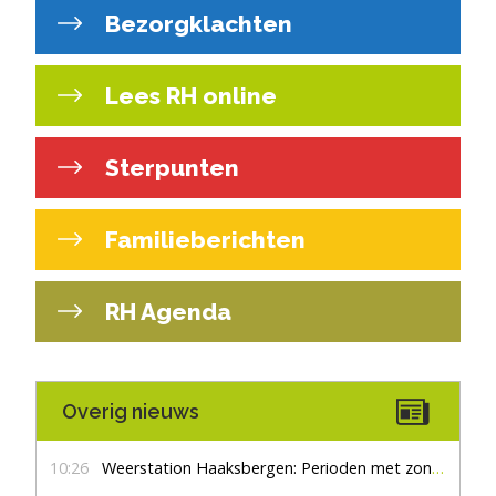
Bezorgklachten
Lees RH online
Sterpunten
Familieberichten
RH Agenda
Overig nieuws
10:26
Weerstation Haaksbergen: Perioden met zon en droog