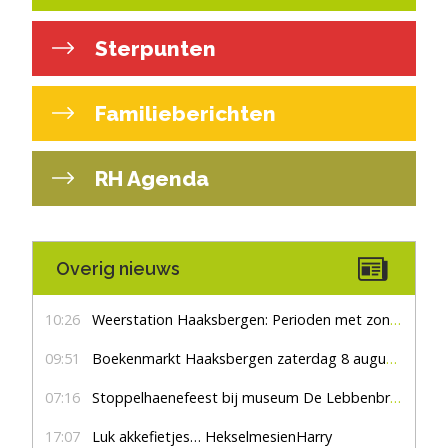
Sterpunten
Familieberichten
RH Agenda
Overig nieuws
10:26
Weerstation Haaksbergen: Perioden met zon en droog
09:51
Boekenmarkt Haaksbergen zaterdag 8 augustus, marktplein Haaksbergen
07:16
Stoppelhaenefeest bij museum De Lebbenbrugge
17:07
Luk akkefietjes… HekselmesienHarry