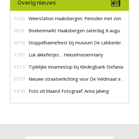
Overig nieuws
10:26
Weerstation Haaksbergen: Perioden met zon en droog
09:51
Boekenmarkt Haaksbergen zaterdag 8 augustus, marktplein Haaksbergen
07:16
Stoppelhaenefeest bij museum De Lebbenbrugge
17:07
Luk akkefietjes… HekselmesienHarry
15:13
Tijdelijke innamestop bij Kledingbank Stefania
07:57
Nieuwe straatverlichting voor De Veldmaat en De Pas
14:50
Foto vd Maand Fotograaf: Anna Jalving