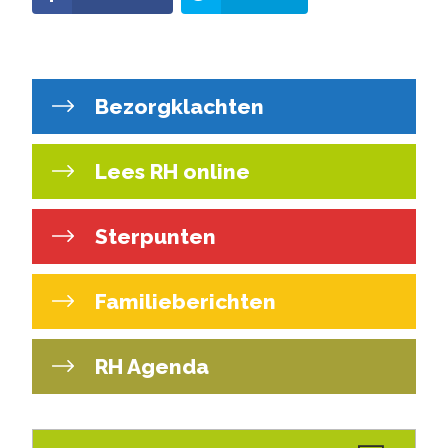
Bezorgklachten
Lees RH online
Sterpunten
Familieberichten
RH Agenda