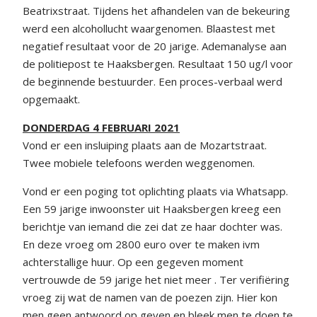
Beatrixstraat. Tijdens het afhandelen van de bekeuring
werd een alcohollucht waargenomen. Blaastest met
negatief resultaat voor de 20 jarige. Ademanalyse aan
de politiepost te Haaksbergen. Resultaat 150 ug/l voor
de beginnende bestuurder. Een proces-verbaal werd
opgemaakt.
DONDERDAG 4 FEBRUARI 2021
Vond er een insluiping plaats aan de Mozartstraat.
Twee mobiele telefoons werden weggenomen.
Vond er een poging tot oplichting plaats via Whatsapp.
Een 59 jarige inwoonster uit Haaksbergen kreeg een
berichtje van iemand die zei dat ze haar dochter was.
En deze vroeg om 2800 euro over te maken ivm
achterstallige huur. Op een gegeven moment
vertrouwde de 59 jarige het niet meer . Ter verifiëring
vroeg zij wat de namen van de poezen zijn. Hier kon
men geen antwoord op geven en bleek men te doen te