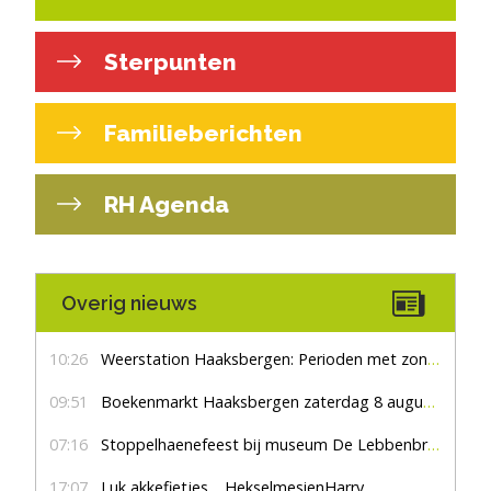
Sterpunten
Familieberichten
RH Agenda
Overig nieuws
10:26
Weerstation Haaksbergen: Perioden met zon en droog
09:51
Boekenmarkt Haaksbergen zaterdag 8 augustus, marktplein Haaksbergen
07:16
Stoppelhaenefeest bij museum De Lebbenbrugge
17:07
Luk akkefietjes… HekselmesienHarry