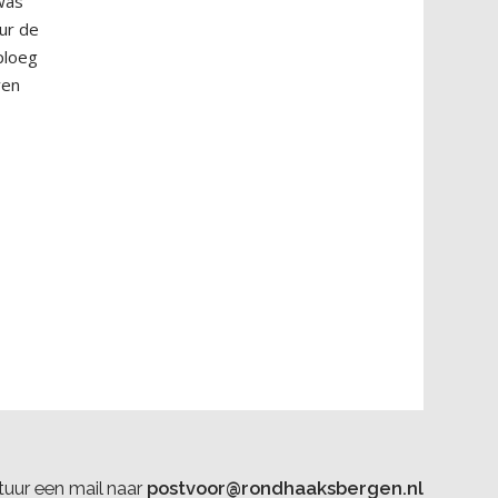
wwas
ur de
 ploeg
ven
uur een mail naar
postvoor@rondhaaksbergen.nl