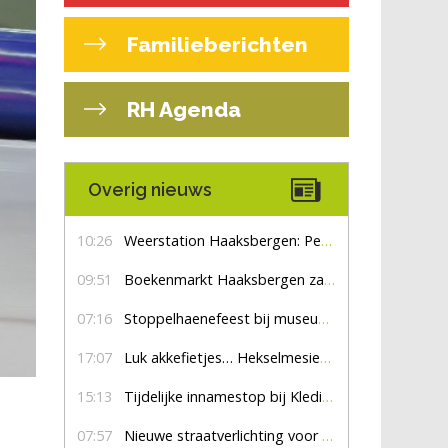
Familieberichten
RH Agenda
Overig nieuws
10:26
Weerstation Haaksbergen: Perioden met zon en droog
09:51
Boekenmarkt Haaksbergen zaterdag 8 augustus, marktplein Haaksbergen
07:16
Stoppelhaenefeest bij museum De Lebbenbrugge
17:07
Luk akkefietjes… HekselmesienHarry
15:13
Tijdelijke innamestop bij Kledingbank Stefania
07:57
Nieuwe straatverlichting voor De Veldmaat en De Pas