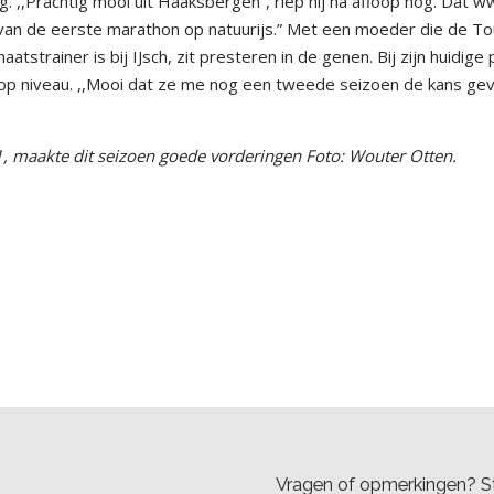
 ,,Prachtig mooi uit Haaksbergen”, riep hij na afloop nog. Dat 
an de eerste marathon op natuurijs.” Met een moeder die de To
strainer is bij IJsch, zit presteren in de genen. Bij zijn huidige
 op niveau. ,,Mooi dat ze me nog een tweede seizoen de kans ge
 maakte dit seizoen goede vorderingen Foto: Wouter Otten.
Vragen of opmerkingen? St