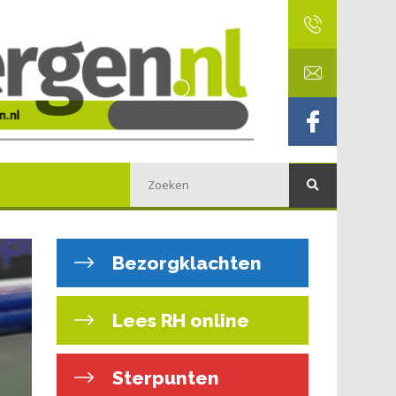
Bezorgklachten
Lees RH online
Sterpunten