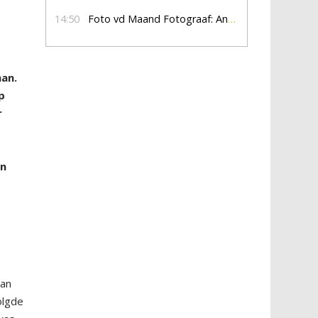
14:50
Foto vd Maand Fotograaf: Anna Jalving
aan.
p
r
in
man
olgde