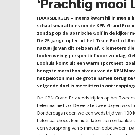
‘Prachtig mooi 
H
AAKSBERGEN – Ineens kwam hij in menig hu
schaatsmarathons om de KPN Grand Prix in
zondag op de Botnische Golf in de kijker 
De 25-jarige rijder uit het Team Port of 
natuurijs van dit seizoen af. Kilometers die
boden weinig perspectief voor zondag. Gel
Loohuis komt uit een warm sportnest, zoals
hoogste marathon niveau van de KPN Marath
het peloton met de grote namen terug te vi
volgende doel is meezitten in ontsnapping
De KPN Grand Prix wedstrijden op het Zweedse n
helemaal niet zo. De eerste twee dagen was het
Donderdags reden we een wedstrijd van 100 ki
helemaal choco, kon niets laten zien en baald
een voorsprong van 5 minuten opbouwden. Dat 