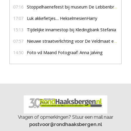
07:16
Stoppelhaenefeest bij museum De Lebbenbrugge
17:07
Luk akkefietjes… HekselmesienHarry
15:13
Tijdelijke innamestop bij Kledingbank Stefania
07:57
Nieuwe straatverlichting voor De Veldmaat en De Pas
14:50
Foto vd Maand Fotograaf: Anna Jalving
Vragen of opmerkingen? Stuur een mail naar
postvoor@rondhaaksbergen.nl