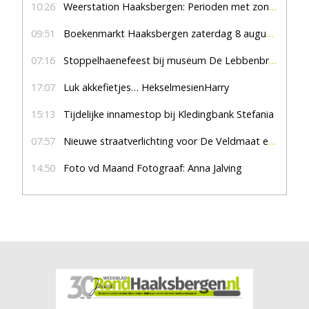
10:26
Weerstation Haaksbergen: Perioden met zon en droog
09:51
Boekenmarkt Haaksbergen zaterdag 8 augustus, marktplein Haaksbergen
07:16
Stoppelhaenefeest bij museum De Lebbenbrugge
17:07
Luk akkefietjes… HekselmesienHarry
15:13
Tijdelijke innamestop bij Kledingbank Stefania
07:57
Nieuwe straatverlichting voor De Veldmaat en De Pas
14:50
Foto vd Maand Fotograaf: Anna Jalving