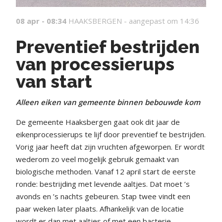
08 apr - 08:34
HAAKSBERGEN -
aangepast om 14:36
Preventief bestrijden
van processierups
van start
Alleen eiken van gemeente binnen bebouwde kom
De gemeente Haaksbergen gaat ook dit jaar de
eikenprocessierups te lijf door preventief te bestrijden.
Vorig jaar heeft dat zijn vruchten afgeworpen. Er wordt
wederom zo veel mogelijk gebruik gemaakt van
biologische methoden. Vanaf 12 april start de eerste
ronde: bestrijding met levende aaltjes. Dat moet ’s
avonds en ’s nachts gebeuren. Stap twee vindt een
paar weken later plaats. Afhankelijk van de locatie
wordt er dan met aaltjes of met een bacterie