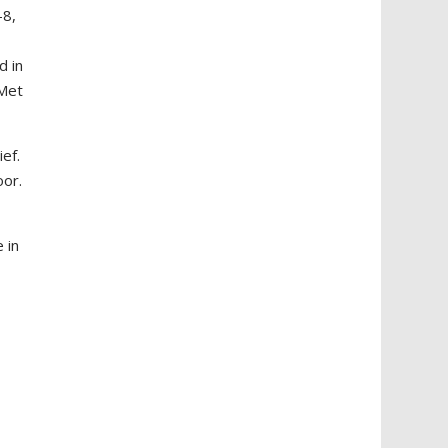
-8,
d in
 Met
ef.
oor.
 in