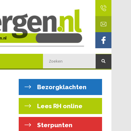
Bezorgklachten
Lees RH online
Sterpunten