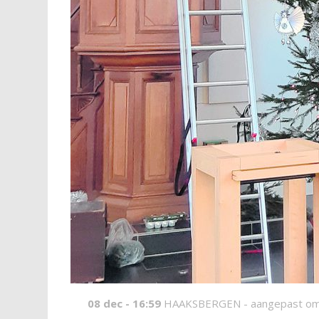
08 dec - 16:59
HAAKSBERGEN -
aangepast om