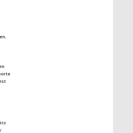
en.
en
oorte
est
kte
’