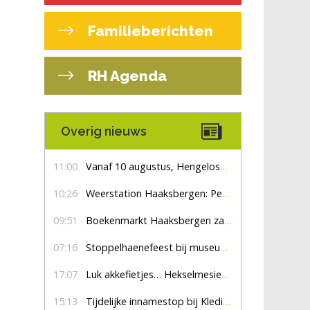
Familieberichten
RH Agenda
Overig nieuws
11:00
Vanaf 10 augustus, Hengelosestraat drie weken dicht voor doorgaand verkeer
10:26
Weerstation Haaksbergen: Perioden met zon en droog
09:51
Boekenmarkt Haaksbergen zaterdag 8 augustus, marktplein Haaksbergen
07:16
Stoppelhaenefeest bij museum De Lebbenbrugge
17:07
Luk akkefietjes… HekselmesienHarry
15:13
Tijdelijke innamestop bij Kledingbank Stefania