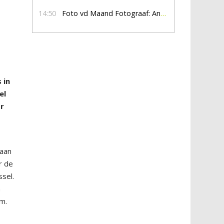
14:50
Foto vd Maand Fotograaf: Anna Jalving
 in
el
or
 aan
r de
ssel.
n
am.