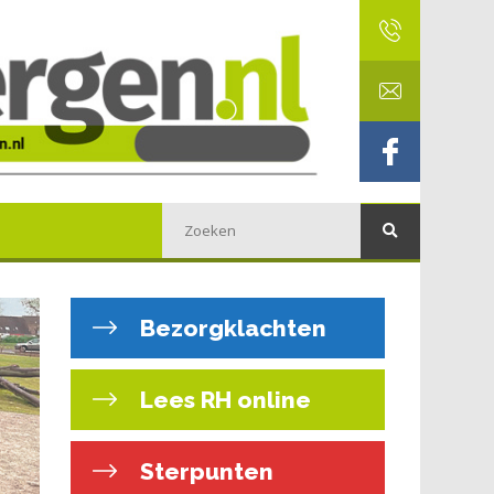
Bezorgklachten
Lees RH online
Sterpunten