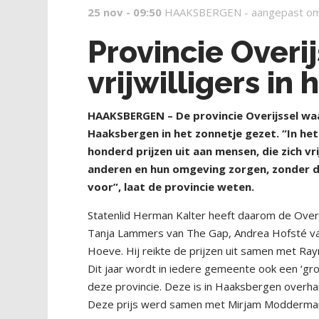
25 nov - 09:50
HAAKSBERGEN -
aangepast om
Provincie Overi
vrijwilligers in
HAAKSBERGEN – De provincie Overijssel waar
Haaksbergen in het zonnetje gezet. “In het n
honderd prijzen uit aan mensen, die zich vr
anderen en hun omgeving zorgen, zonder da
voor”, laat de provincie weten.
Statenlid Herman Kalter heeft daarom de Overij
Tanja Lammers van The Gap, Andrea Hofsté v
Hoeve. Hij reikte de prijzen uit samen met Ray
Dit jaar wordt in iedere gemeente ook een ‘groe
deze provincie. Deze is in Haaksbergen overha
Deze prijs werd samen met Mirjam Modderman 