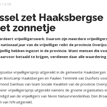
 15:59
jssel zet Haaksbergse
 het zonnetje
deert vrijwilligerswerk. Daarom zijn meerdere vrijwilligers
ationaal jaar van de vrijwilliger reikt de provincie Overijss
ijwillig hebben ingezet in de provincie. Want mensen die vo
arvoor betaald te krijgen, verdienen daar alle waardering
sselse vrijwilligersprijs uitgereikt in de gemeente Haaksbergen
an Bootcamp Haaksbergen en Paulien Temmink van Duofiets voo
mond Damhuis van team Sociale Kwaliteit van de provincie Overij
ne’ vrijwilligersprijs uitgereikt namens de groene organisaties i
ndigd aan de vrijwilligers van Nivon Natuurvriendenhuis Den Bro
van IVN uitgereikt.