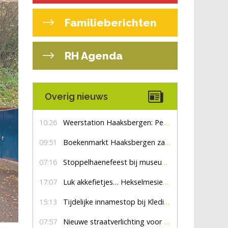
Familieberichten
RH Agenda
Overig nieuws
10:26
Weerstation Haaksbergen: Perioden met zon en droog
09:51
Boekenmarkt Haaksbergen zaterdag 8 augustus, marktplein Haaksbergen
07:16
Stoppelhaenefeest bij museum De Lebbenbrugge
17:07
Luk akkefietjes… HekselmesienHarry
15:13
Tijdelijke innamestop bij Kledingbank Stefania
07:57
Nieuwe straatverlichting voor De Veldmaat en De Pas