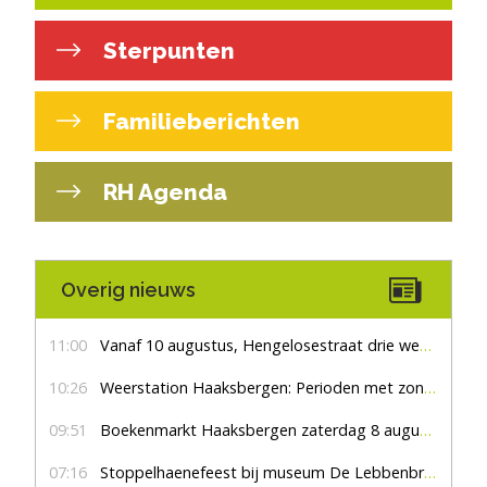
Sterpunten
Familieberichten
RH Agenda
Overig nieuws
11:00
Vanaf 10 augustus, Hengelosestraat drie weken dicht voor doorgaand verkeer
10:26
Weerstation Haaksbergen: Perioden met zon en droog
09:51
Boekenmarkt Haaksbergen zaterdag 8 augustus, marktplein Haaksbergen
07:16
Stoppelhaenefeest bij museum De Lebbenbrugge