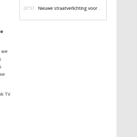
07:57
Nieuwe straatverlichting voor De Veldmaat en De Pas
le
n we
s
s
 we
ok TV