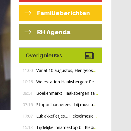
Familieberichten
RH Agenda
Overig nieuws
11:00
Vanaf 10 augustus, Hengelosestraat drie weken dicht voor doorgaand verkeer
10:26
Weerstation Haaksbergen: Perioden met zon en droog
09:51
Boekenmarkt Haaksbergen zaterdag 8 augustus, marktplein Haaksbergen
07:16
Stoppelhaenefeest bij museum De Lebbenbrugge
17:07
Luk akkefietjes… HekselmesienHarry
15:13
Tijdelijke innamestop bij Kledingbank Stefania