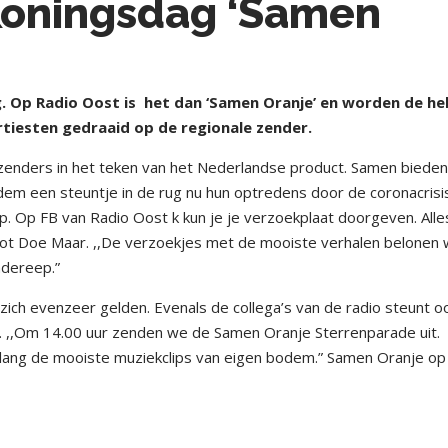
Koningsdag ‘Samen
 Op Radio Oost is
het dan ‘Samen Oranje’ en worden de he
tiesten gedraaid op de regionale zender.
zenders in het teken van het Nederlandse product. Samen biede
odem een steuntje in de rug nu hun optredens door de coronacrisi
p. Op FB van Radio Oost k kun je je verzoekplaat doorgeven. Alle
ot Doe Maar. ,,De verzoekjes met de mooiste verhalen belonen
adereep.”
zich evenzeer gelden. Evenals de collega’s van de radio steunt o
 ,,Om 14.00 uur zenden we de Samen Oranje Sterrenparade uit.
lang de mooiste muziekclips van eigen bodem.” Samen Oranje op