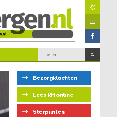
Bezorgklachten
Lees RH online
Sterpunten