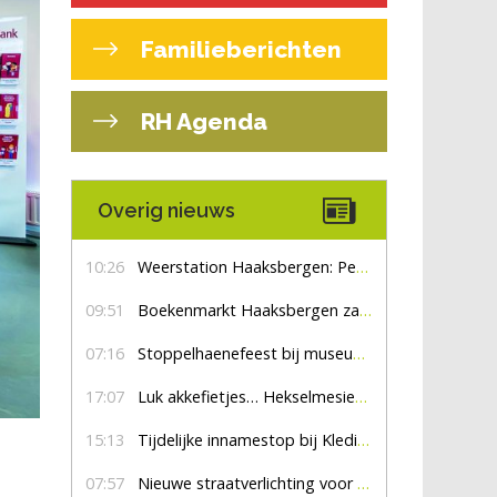
Familieberichten
RH Agenda
Overig nieuws
10:26
Weerstation Haaksbergen: Perioden met zon en droog
09:51
Boekenmarkt Haaksbergen zaterdag 8 augustus, marktplein Haaksbergen
07:16
Stoppelhaenefeest bij museum De Lebbenbrugge
17:07
Luk akkefietjes… HekselmesienHarry
15:13
Tijdelijke innamestop bij Kledingbank Stefania
07:57
Nieuwe straatverlichting voor De Veldmaat en De Pas