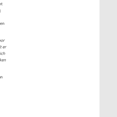
nt
j
gen
oor
t er
ich
eken
an