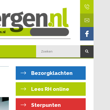
Bezorgklachten
Lees RH online
Sterpunten