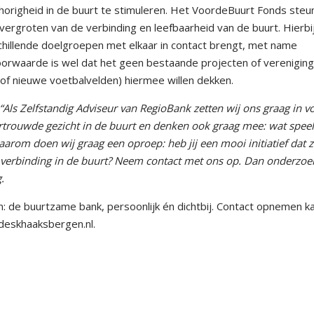
origheid in de buurt te stimuleren. Het VoordeBuurt Fonds steu
 vergroten van de verbinding en leefbaarheid van de buurt. Hierbi
schillende doelgroepen met elkaar in contact brengt, met name
 voorwaarde is wel dat het geen bestaande projecten of verenigin
it of nieuwe voetbalvelden) hiermee willen dekken.
Als Zelfstandig Adviseur van RegioBank zetten wij ons graag in v
rtrouwde gezicht in de buurt en denken ook graag mee: wat speel
arom doen wij graag een oproep: heb jij een mooi initiatief dat z
le verbinding in de buurt? Neem contact met ons op. Dan onderzo
.
: de buurtzame bank, persoonlijk én dichtbij. Contact opnemen k
deskhaaksbergen.nl.