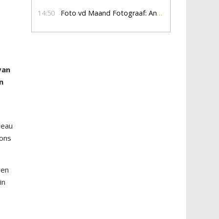
14:50
Foto vd Maand Fotograaf: Anna Jalving
van
n
veau
 ons
een
in