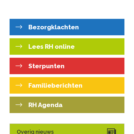
Bezorgklachten
Lees RH online
Sterpunten
Familieberichten
RH Agenda
Overig nieuws