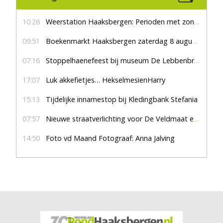
10:26
Weerstation Haaksbergen: Perioden met zon en droog
09:51
Boekenmarkt Haaksbergen zaterdag 8 augustus, marktplein Haaksbergen
07:16
Stoppelhaenefeest bij museum De Lebbenbrugge
17:07
Luk akkefietjes… HekselmesienHarry
15:13
Tijdelijke innamestop bij Kledingbank Stefania
07:57
Nieuwe straatverlichting voor De Veldmaat en De Pas
14:50
Foto vd Maand Fotograaf: Anna Jalving