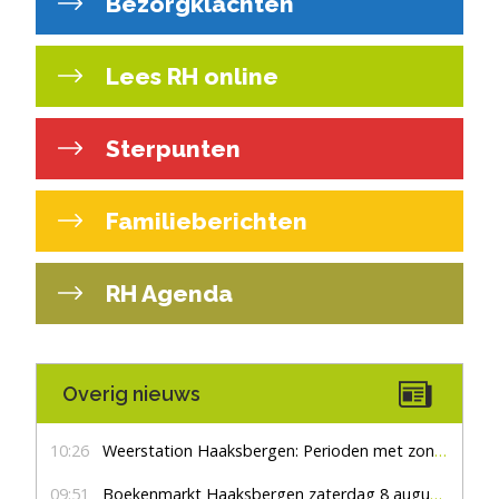
Bezorgklachten
Lees RH online
Sterpunten
Familieberichten
RH Agenda
Overig nieuws
10:26
Weerstation Haaksbergen: Perioden met zon en droog
09:51
Boekenmarkt Haaksbergen zaterdag 8 augustus, marktplein Haaksbergen