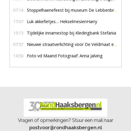
07:16
Stoppelhaenefeest bij museum De Lebbenbrugge
17:07
Luk akkefietjes… HekselmesienHarry
15:13
Tijdelijke innamestop bij Kledingbank Stefania
07:57
Nieuwe straatverlichting voor De Veldmaat en De Pas
14:50
Foto vd Maand Fotograaf: Anna Jalving
Vragen of opmerkingen? Stuur een mail naar
postvoor@rondhaaksbergen.nl