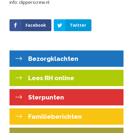
info: clipperscrew.nl
Facebook
Twitter
Bezorgklachten
Lees RH online
Sterpunten
Familieberichten