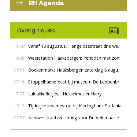
RH Agenda
Overig nieuws
11:00
Vanaf 10 augustus, Hengelosestraat drie weken dicht voor doorgaand verkeer
10:26
Weerstation Haaksbergen: Perioden met zon en droog
09:51
Boekenmarkt Haaksbergen zaterdag 8 augustus, marktplein Haaksbergen
07:16
Stoppelhaenefeest bij museum De Lebbenbrugge
17:07
Luk akkefietjes… HekselmesienHarry
15:13
Tijdelijke innamestop bij Kledingbank Stefania
07:57
Nieuwe straatverlichting voor De Veldmaat en De Pas