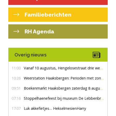
Familieberichten
RH Agenda
Overig nieuws
11:00
Vanaf 10 augustus, Hengelosestraat drie weken dicht voor doorgaand verkeer
10:26
Weerstation Haaksbergen: Perioden met zon en droog
09:51
Boekenmarkt Haaksbergen zaterdag 8 augustus, marktplein Haaksbergen
07:16
Stoppelhaenefeest bij museum De Lebbenbrugge
17:07
Luk akkefietjes… HekselmesienHarry