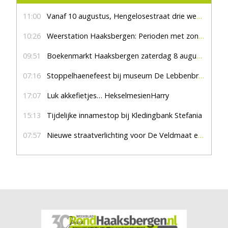
11:00
Vanaf 10 augustus, Hengelosestraat drie weken dicht voor doorgaand verkeer
10:26
Weerstation Haaksbergen: Perioden met zon en droog
09:51
Boekenmarkt Haaksbergen zaterdag 8 augustus, marktplein Haaksbergen
07:16
Stoppelhaenefeest bij museum De Lebbenbrugge
17:07
Luk akkefietjes… HekselmesienHarry
15:13
Tijdelijke innamestop bij Kledingbank Stefania
07:57
Nieuwe straatverlichting voor De Veldmaat en De Pas