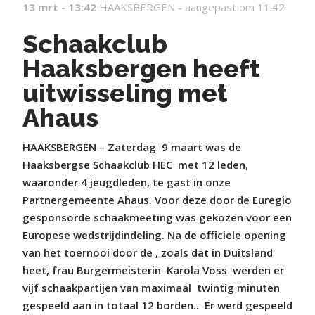
13 mrt - 13:42
HAAKSBERGEN -
aangepast om 11:42
Schaakclub
Haaksbergen heeft
uitwisseling met
Ahaus
HAAKSBERGEN – Zaterdag
9 maart was de
Haaksbergse Schaakclub HEC
met 12 leden,
waaronder 4 jeugdleden, te gast in onze
Partnergemeente Ahaus. Voor deze door de Euregio
gesponsorde schaakmeeting was gekozen voor een
Europese wedstrijdindeling. Na de officiele opening
van het toernooi door de , zoals dat in Duitsland
heet, frau Burgermeisterin
Karola Voss
werden er
vijf schaakpartijen van maximaal
twintig minuten
gespeeld aan in totaal 12 borden..
Er werd gespeeld