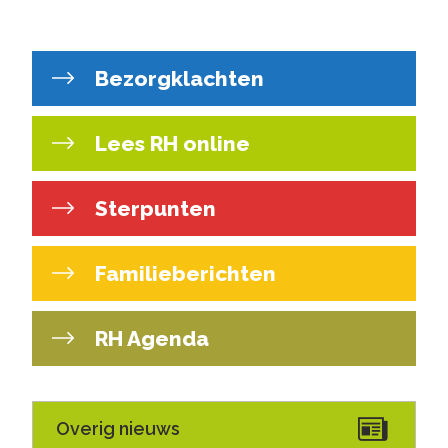
Bezorgklachten
Lees RH online
Sterpunten
Familieberichten
RH Agenda
Overig nieuws