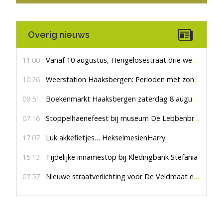
Overig nieuws
11:00
Vanaf 10 augustus, Hengelosestraat drie weken dicht voor doorgaand verkeer
10:26
Weerstation Haaksbergen: Perioden met zon en droog
09:51
Boekenmarkt Haaksbergen zaterdag 8 augustus, marktplein Haaksbergen
07:16
Stoppelhaenefeest bij museum De Lebbenbrugge
17:07
Luk akkefietjes… HekselmesienHarry
15:13
Tijdelijke innamestop bij Kledingbank Stefania
07:57
Nieuwe straatverlichting voor De Veldmaat en De Pas