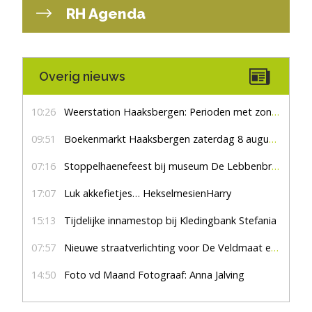
RH Agenda
Overig nieuws
10:26
Weerstation Haaksbergen: Perioden met zon en droog
09:51
Boekenmarkt Haaksbergen zaterdag 8 augustus, marktplein Haaksbergen
07:16
Stoppelhaenefeest bij museum De Lebbenbrugge
17:07
Luk akkefietjes… HekselmesienHarry
15:13
Tijdelijke innamestop bij Kledingbank Stefania
07:57
Nieuwe straatverlichting voor De Veldmaat en De Pas
14:50
Foto vd Maand Fotograaf: Anna Jalving