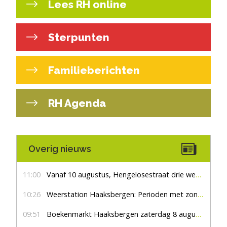
Lees RH online
Sterpunten
Familieberichten
RH Agenda
Overig nieuws
11:00
Vanaf 10 augustus, Hengelosestraat drie weken dicht voor doorgaand verkeer
10:26
Weerstation Haaksbergen: Perioden met zon en droog
09:51
Boekenmarkt Haaksbergen zaterdag 8 augustus, marktplein Haaksbergen