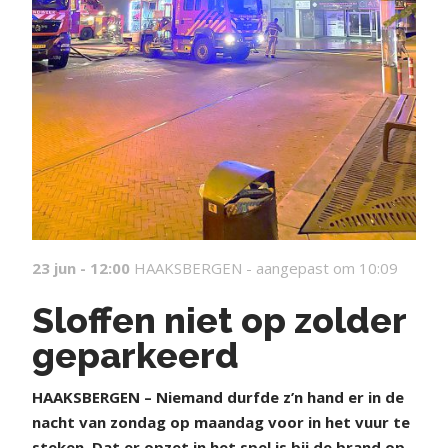
23 jun - 12:00
HAAKSBERGEN -
aangepast om 10:09
Sloffen niet op zolder
geparkeerd
H
AAKSBERGEN – Niemand durfde z’n hand er in de
nacht van zondag op maandag voor in het vuur te
steken. Dat er opzet in het spel is bij de brand op