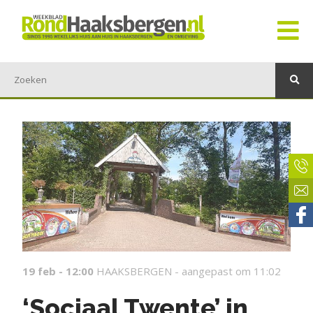
19 feb - 12:00
HAAKSBERGEN -
aangepast om 11:02
‘Sociaal Twente’ in