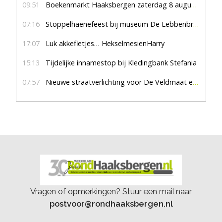
09:51
Boekenmarkt Haaksbergen zaterdag 8 augustus, marktplein Haaksbergen
07:16
Stoppelhaenefeest bij museum De Lebbenbrugge
17:07
Luk akkefietjes… HekselmesienHarry
15:13
Tijdelijke innamestop bij Kledingbank Stefania
07:57
Nieuwe straatverlichting voor De Veldmaat en De Pas
Vragen of opmerkingen? Stuur een mail naar
postvoor@rondhaaksbergen.nl