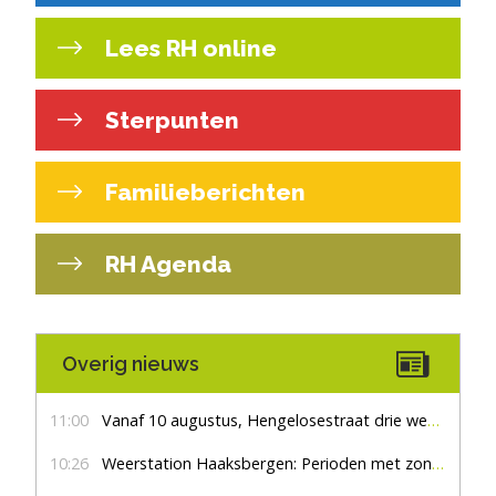
Lees RH online
Sterpunten
Familieberichten
RH Agenda
Overig nieuws
11:00
Vanaf 10 augustus, Hengelosestraat drie weken dicht voor doorgaand verkeer
10:26
Weerstation Haaksbergen: Perioden met zon en droog