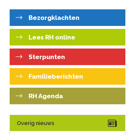
Bezorgklachten
Lees RH online
Sterpunten
Familieberichten
RH Agenda
Overig nieuws