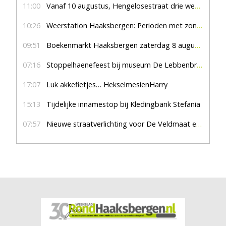
11:00
Vanaf 10 augustus, Hengelosestraat drie weken dicht voor doorgaand verkeer
10:26
Weerstation Haaksbergen: Perioden met zon en droog
09:51
Boekenmarkt Haaksbergen zaterdag 8 augustus, marktplein Haaksbergen
07:16
Stoppelhaenefeest bij museum De Lebbenbrugge
17:07
Luk akkefietjes… HekselmesienHarry
15:13
Tijdelijke innamestop bij Kledingbank Stefania
07:57
Nieuwe straatverlichting voor De Veldmaat en De Pas