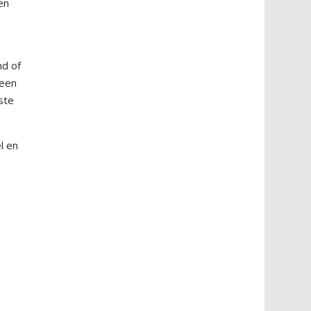
en
e
nd of
 een
ste
el en
.