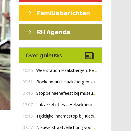
Familieberichten
RH Agenda
Overig nieuws
10:26
Weerstation Haaksbergen: Perioden met zon en droog
09:51
Boekenmarkt Haaksbergen zaterdag 8 augustus, marktplein Haaksbergen
07:16
Stoppelhaenefeest bij museum De Lebbenbrugge
17:07
Luk akkefietjes… HekselmesienHarry
15:13
Tijdelijke innamestop bij Kledingbank Stefania
07:57
Nieuwe straatverlichting voor De Veldmaat en De Pas