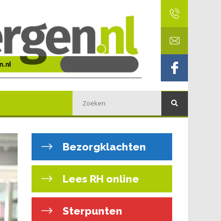
Bezorgklachten
Lees RH online
Sterpunten