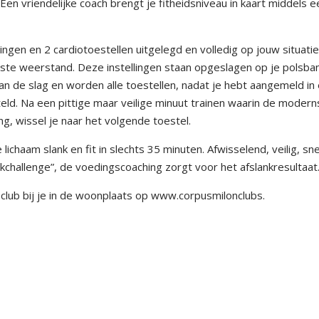
 Een vriendelijke coach brengt je fitheidsniveau in kaart middels e
gen en 2 cardiotoestellen uitgelegd en volledig op jouw situati
juiste weerstand. Deze instellingen staan opgeslagen op je polsba
 aan de slag en worden alle toestellen, nadat je hebt aangemeld in
teld. Na een pittige maar veilige minuut trainen waarin de modern
g, wissel je naar het volgende toestel.
 lichaam slank en fit in slechts 35 minuten. Afwisselend, veilig, sn
kchallenge”, de voedingscoaching zorgt voor het afslankresultaat
 club bij je in de woonplaats op www.corpusmilonclubs.