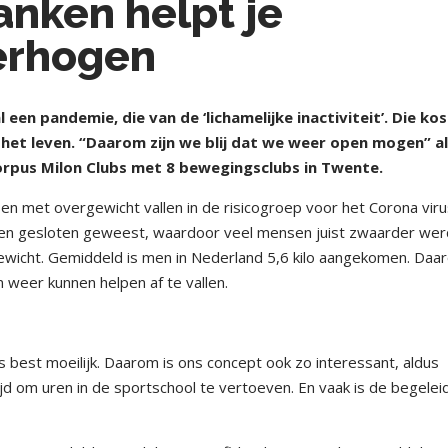
anken helpt je
erhogen
en pandemie, die van de ‘lichamelijke inactiviteit’. Die kos
d het leven. “Daarom zijn we blij dat we weer open mogen” a
orpus Milon Clubs met 8 bewegingsclubs in Twente.
n met overgewicht vallen in de risicogroep voor het Corona viru
nden gesloten geweest, waardoor veel mensen juist zwaarder wer
wicht. Gemiddeld is men in Nederland 5,6 kilo aangekomen. Daa
n weer kunnen helpen af te vallen.
 best moeilijk. Daarom is ons concept ook zo interessant, aldus
jd om uren in de sportschool te vertoeven. En vaak is de begelei