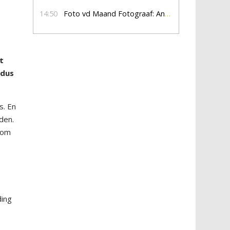
14:50
Foto vd Maand Fotograaf: Anna Jalving
t
ldus
s. En
den.
rom
ding