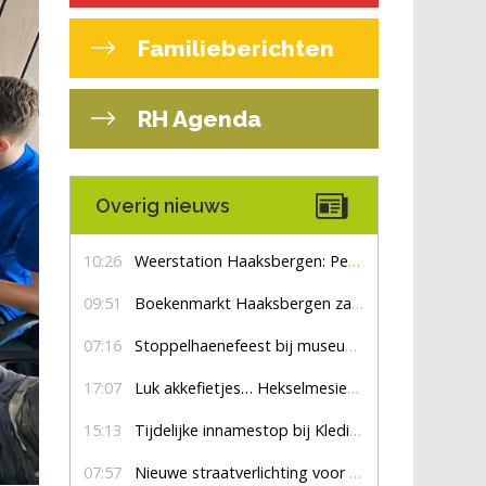
Familieberichten
RH Agenda
Overig nieuws
10:26
Weerstation Haaksbergen: Perioden met zon en droog
09:51
Boekenmarkt Haaksbergen zaterdag 8 augustus, marktplein Haaksbergen
07:16
Stoppelhaenefeest bij museum De Lebbenbrugge
17:07
Luk akkefietjes… HekselmesienHarry
15:13
Tijdelijke innamestop bij Kledingbank Stefania
07:57
Nieuwe straatverlichting voor De Veldmaat en De Pas