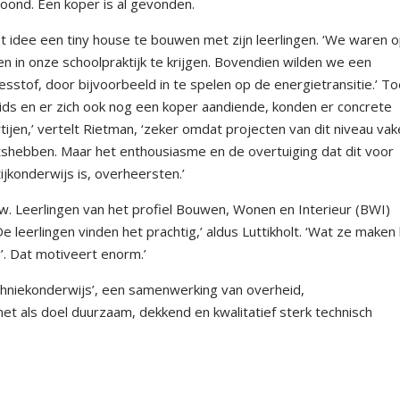
oond. Een koper is al gevonden.
 idee een tiny house te bouwen met zijn leerlingen. ‘We waren 
en in onze schoolpraktijk te krijgen. Bovendien wilden we een
stof, door bijvoorbeeld in te spelen op de energietransitie.’ T
s en er zich ook nog een koper aandiende, konden er concrete
jen,’ vertelt Rietman, ‘zeker omdat projecten van dit niveau vake
tshebben. Maar het enthousiasme en de overtuiging dat dit voor
jkonderwijs is, overheersten.’
w. Leerlingen van het profiel Bouwen, Wonen en Interieur (BWI)
e leerlingen vinden het prachtig,’ aldus Luttikholt. ‘Wat ze maken 
g’. Dat motiveert enorm.’
echniekonderwijs’, een samenwerking van overheid,
et als doel duurzaam, dekkend en kwalitatief sterk technisch