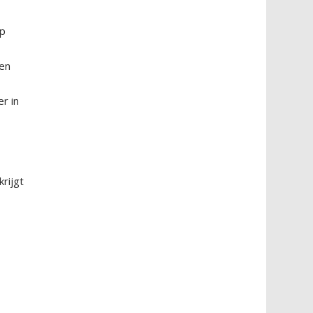
op
oen
r in
krijgt