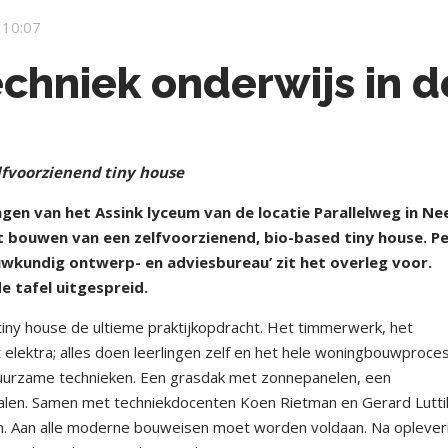
 10:07
echniek onderwijs in d
fvoorzienend tiny house
gen van het Assink lyceum van de locatie Parallelweg in N
et bouwen van een zelfvoorzienend, bio-based tiny house. P
uwkundig ontwerp- en adviesbureau’ zit het overleg voor.
 tafel uitgespreid.
tiny house de ultieme praktijkopdracht. Het timmerwerk, het
et elektra; alles doen leerlingen zelf en het hele woningbouwproce
urzame technieken. Een grasdak met zonnepanelen, een
rialen. Samen met techniekdocenten Koen Rietman en Gerard Lutti
n. Aan alle moderne bouweisen moet worden voldaan. Na oplever