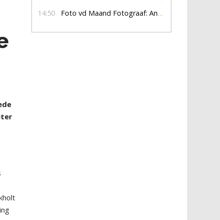
14:50
Foto vd Maand Fotograaf: Anna Jalving
e
eede
eter
s
kholt
ing