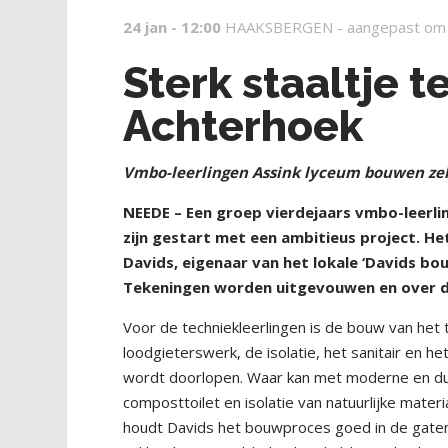
24 jan - 12:00
HAAKSBERGEN -
aangepast om
Sterk staaltje t
Achterhoek
Vmbo-leerlingen Assink lyceum bouwen zel
NEEDE – Een groep vierdejaars vmbo-leerlin
zijn gestart met een ambitieus project. H
Davids, eigenaar van het lokale ‘Davids bo
Tekeningen worden uitgevouwen en over de
Voor de techniekleerlingen is de bouw van het 
loodgieterswerk, de isolatie, het sanitair en h
wordt doorlopen. Waar kan met moderne en du
composttoilet en isolatie van natuurlijke mate
houdt Davids het bouwproces goed in de gate