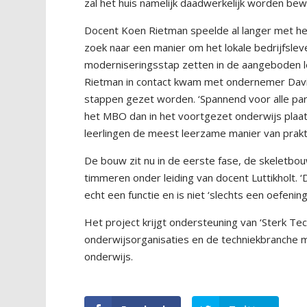
zal het huis namelijk daadwerkelijk worden bew
Docent Koen Rietman speelde al langer met het
zoek naar een manier om het lokale bedrijfslev
moderniseringsstap zetten in de aangeboden les
Rietman in contact kwam met ondernemer David
stappen gezet worden. ‘Spannend voor alle parti
het MBO dan in het voortgezet onderwijs plaa
leerlingen de meest leerzame manier van prakti
De bouw zit nu in de eerste fase, de skeletbou
timmeren onder leiding van docent Luttikholt. ‘D
echt een functie en is niet ‘slechts een oefenin
Het project krijgt ondersteuning van ‘Sterk T
onderwijsorganisaties en de techniekbranche m
onderwijs.