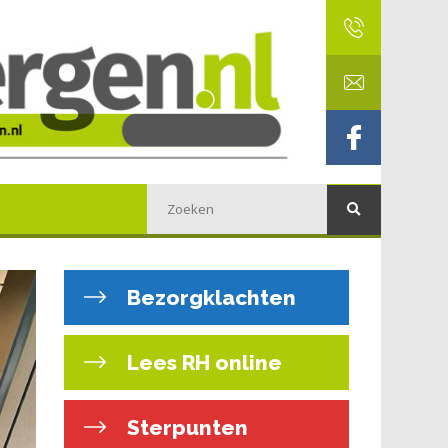
Bezorgklachten
Lees RH online
Sterpunten