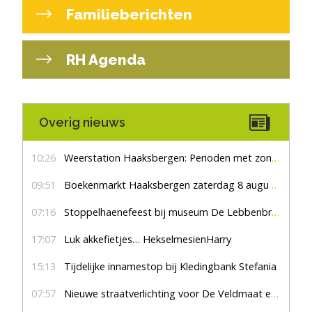
Familieberichten
RH Agenda
Overig nieuws
10:26
Weerstation Haaksbergen: Perioden met zon en droog
09:51
Boekenmarkt Haaksbergen zaterdag 8 augustus, marktplein Haaksbergen
07:16
Stoppelhaenefeest bij museum De Lebbenbrugge
17:07
Luk akkefietjes… HekselmesienHarry
15:13
Tijdelijke innamestop bij Kledingbank Stefania
07:57
Nieuwe straatverlichting voor De Veldmaat en De Pas