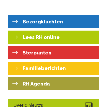
Bezorgklachten
Lees RH online
Sterpunten
Familieberichten
RH Agenda
Overig nieuws