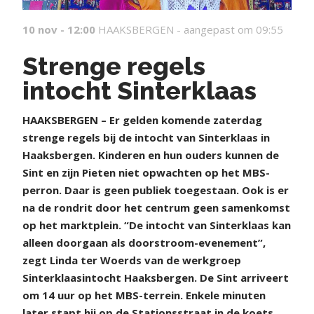
10 nov - 12:00
HAAKSBERGEN -
aangepast om 09:55
Strenge regels
intocht Sinterklaas
H
AAKSBERGEN – Er gelden komende zaterdag
strenge regels bij de intocht van Sinterklaas in
Haaksbergen. Kinderen en hun ouders kunnen de
Sint en zijn Pieten niet opwachten op het MBS-
perron. Daar is geen publiek toegestaan. Ook is er
na de rondrit door het centrum geen samenkomst
op het marktplein. “De intocht van Sinterklaas kan
alleen doorgaan als doorstroom-evenement”,
zegt Linda ter Woerds van de werkgroep
Sinterklaasintocht Haaksbergen. De Sint arriveert
om 14 uur op het MBS-terrein. Enkele minuten
later stapt hij op de Stationsstraat in de koets