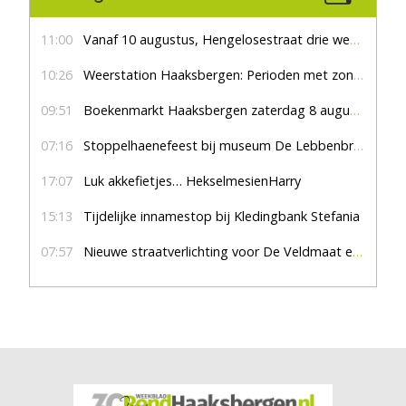
11:00
Vanaf 10 augustus, Hengelosestraat drie weken dicht voor doorgaand verkeer
10:26
Weerstation Haaksbergen: Perioden met zon en droog
09:51
Boekenmarkt Haaksbergen zaterdag 8 augustus, marktplein Haaksbergen
07:16
Stoppelhaenefeest bij museum De Lebbenbrugge
17:07
Luk akkefietjes… HekselmesienHarry
15:13
Tijdelijke innamestop bij Kledingbank Stefania
07:57
Nieuwe straatverlichting voor De Veldmaat en De Pas