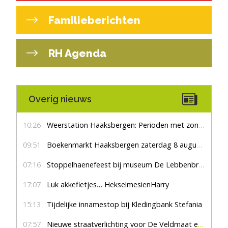
Familieberichten
RH Agenda
Overig nieuws
10:26
Weerstation Haaksbergen: Perioden met zon en droog
09:51
Boekenmarkt Haaksbergen zaterdag 8 augustus, marktplein Haaksbergen
07:16
Stoppelhaenefeest bij museum De Lebbenbrugge
17:07
Luk akkefietjes… HekselmesienHarry
15:13
Tijdelijke innamestop bij Kledingbank Stefania
07:57
Nieuwe straatverlichting voor De Veldmaat en De Pas