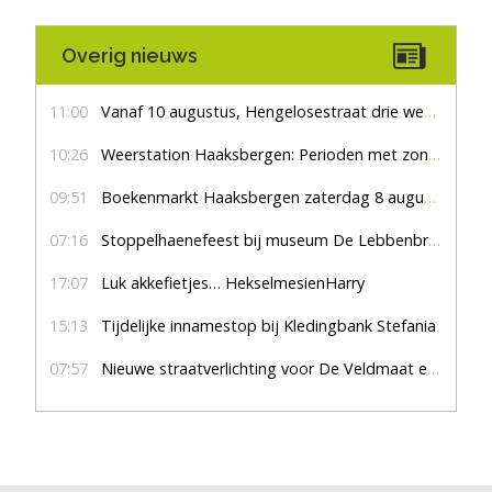
Overig nieuws
11:00
Vanaf 10 augustus, Hengelosestraat drie weken dicht voor doorgaand verkeer
10:26
Weerstation Haaksbergen: Perioden met zon en droog
09:51
Boekenmarkt Haaksbergen zaterdag 8 augustus, marktplein Haaksbergen
07:16
Stoppelhaenefeest bij museum De Lebbenbrugge
17:07
Luk akkefietjes… HekselmesienHarry
15:13
Tijdelijke innamestop bij Kledingbank Stefania
07:57
Nieuwe straatverlichting voor De Veldmaat en De Pas