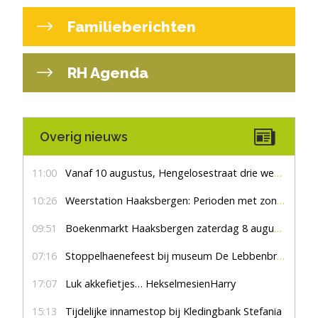
Familieberichten
RH Agenda
Overig nieuws
11:00
Vanaf 10 augustus, Hengelosestraat drie weken dicht voor doorgaand verkeer
10:26
Weerstation Haaksbergen: Perioden met zon en droog
09:51
Boekenmarkt Haaksbergen zaterdag 8 augustus, marktplein Haaksbergen
07:16
Stoppelhaenefeest bij museum De Lebbenbrugge
17:07
Luk akkefietjes… HekselmesienHarry
15:13
Tijdelijke innamestop bij Kledingbank Stefania