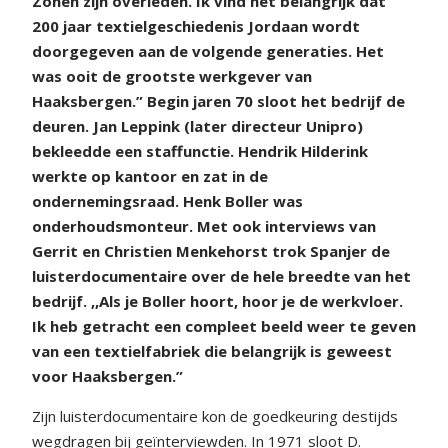
Zonen zijn overleden. Ik vind het belangrijk dat
200 jaar textielgeschiedenis Jordaan wordt
doorgegeven aan de volgende generaties. Het
was ooit de grootste werkgever van
Haaksbergen.” Begin jaren 70 sloot het bedrijf de
deuren. Jan Leppink (later directeur Unipro)
bekleedde een staffunctie. Hendrik Hilderink
werkte op kantoor en zat in de
ondernemingsraad. Henk Boller was
onderhoudsmonteur. Met ook interviews van
Gerrit en Christien Menkehorst trok Spanjer de
luisterdocumentaire over de hele breedte van het
bedrijf. ,,Als je Boller hoort, hoor je de werkvloer.
Ik heb getracht een compleet beeld weer te geven
van een textielfabriek die belangrijk is geweest
voor Haaksbergen.”
Zijn luisterdocumentaire kon de goedkeuring destijds
wegdragen bij geïnterviewden. In 1971 sloot D.