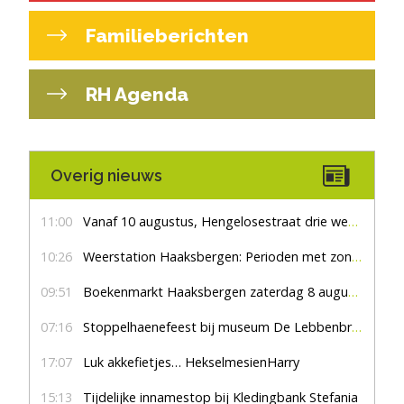
Familieberichten
RH Agenda
Overig nieuws
11:00
Vanaf 10 augustus, Hengelosestraat drie weken dicht voor doorgaand verkeer
10:26
Weerstation Haaksbergen: Perioden met zon en droog
09:51
Boekenmarkt Haaksbergen zaterdag 8 augustus, marktplein Haaksbergen
07:16
Stoppelhaenefeest bij museum De Lebbenbrugge
17:07
Luk akkefietjes… HekselmesienHarry
15:13
Tijdelijke innamestop bij Kledingbank Stefania