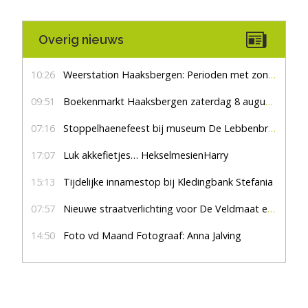
Overig nieuws
10:26
Weerstation Haaksbergen: Perioden met zon en droog
09:51
Boekenmarkt Haaksbergen zaterdag 8 augustus, marktplein Haaksbergen
07:16
Stoppelhaenefeest bij museum De Lebbenbrugge
17:07
Luk akkefietjes… HekselmesienHarry
15:13
Tijdelijke innamestop bij Kledingbank Stefania
07:57
Nieuwe straatverlichting voor De Veldmaat en De Pas
14:50
Foto vd Maand Fotograaf: Anna Jalving