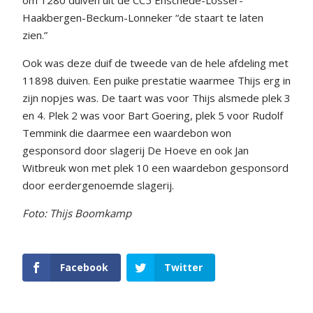
om 1280 duiven uit de CC5 Enschede-Losser-
Haakbergen-Beckum-Lonneker “de staart te laten
zien.”
Ook was deze duif de tweede van de hele afdeling met
11898 duiven. Een puike prestatie waarmee Thijs erg in
zijn nopjes was. De taart was voor Thijs alsmede plek 3
en 4. Plek 2 was voor Bart Goering, plek 5 voor Rudolf
Temmink die daarmee een waardebon won
gesponsord door slagerij De Hoeve en ook Jan
Witbreuk won met plek 10 een waardebon gesponsord
door eerdergenoemde slagerij.
Foto: Thijs Boomkamp
Facebook
Twitter