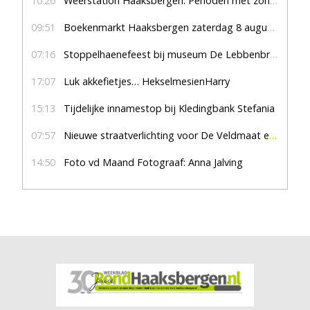
10:26
Weerstation Haaksbergen: Perioden met zon en droog
09:51
Boekenmarkt Haaksbergen zaterdag 8 augustus, marktplein Haaksbergen
07:16
Stoppelhaenefeest bij museum De Lebbenbrugge
17:07
Luk akkefietjes… HekselmesienHarry
15:13
Tijdelijke innamestop bij Kledingbank Stefania
07:57
Nieuwe straatverlichting voor De Veldmaat en De Pas
14:50
Foto vd Maand Fotograaf: Anna Jalving