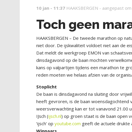
10 jan - 11:37
HAAKSBERGEN -
aangepast om
Toch geen mara
HAAKSBERGEN – De tweede marathon op natuur
niet door. De ijskwaliteit voldoet niet aan de 
Dat meldt de werkgroep EMON van schaatsvere
dinsdagavond op de baan mochten verwelkomen,
kans op valpartijen tijdens een marathon te gr
reden moeten we helaas afzien van de organis
Stoplicht
De baan is dinsdagavond na sluiting door vrij
heeft gevroren, is de baan woensdagochtend va
weersverwachting kan er tot vanavond 21.00 uu
IJsch (
ijsch.nl
) op groen staat is de baan open 
‘ijsch’ op
youtube.com
geeft de actuele drukte 
Winnaars