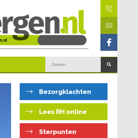
Bezorgklachten
Lees RH online
Sterpunten