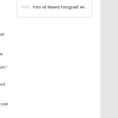
14:50
Foto vd Maand Fotograaf: Anna Jalving
aat
de
en.”
oed
scode