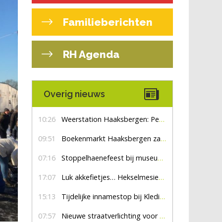
Familieberichten
RH Agenda
Overig nieuws
10:26
Weerstation Haaksbergen: Perioden met zon en droog
09:51
Boekenmarkt Haaksbergen zaterdag 8 augustus, marktplein Haaksbergen
07:16
Stoppelhaenefeest bij museum De Lebbenbrugge
17:07
Luk akkefietjes… HekselmesienHarry
15:13
Tijdelijke innamestop bij Kledingbank Stefania
07:57
Nieuwe straatverlichting voor De Veldmaat en De Pas