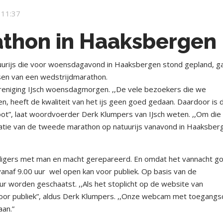
 11:37
thon in Haaksbergen
ijs die voor woensdagavond in Haaksbergen stond gepland, g
eisen van een wedstrijdmarathon.
niging IJsch woensdagmorgen. ,,De vele bezoekers die we
 heeft de kwaliteit van het ijs geen goed gedaan. Daardoor is 
oot”, laat woordvoerder Derk Klumpers van IJsch weten. ,,Om die
atie van de tweede marathon op natuurijs vanavond in Haaksberg
willigers met man en macht gerepareerd. En omdat het vannacht g
naf 9.00 uur wel open kan voor publiek. Op basis van de
r worden geschaatst. ,,Als het stoplicht op de website van
voor publiek”, aldus Derk Klumpers. ,,Onze webcam met toegang
aan.”