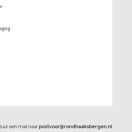
or
niging
uur een mail naar
postvoor@rondhaaksbergen.nl