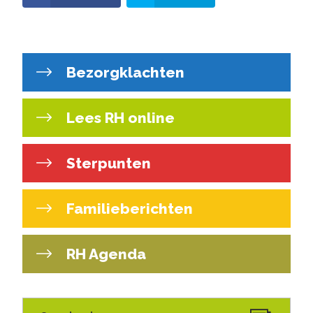
Bezorgklachten
Lees RH online
Sterpunten
Familieberichten
RH Agenda