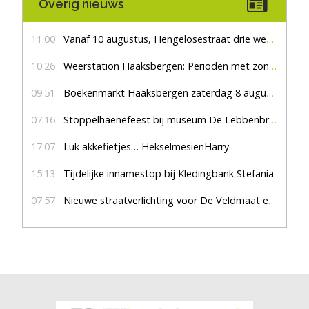
Overig nieuws
11:00
Vanaf 10 augustus, Hengelosestraat drie weken dicht voor doorgaand verkeer
10:26
Weerstation Haaksbergen: Perioden met zon en droog
09:51
Boekenmarkt Haaksbergen zaterdag 8 augustus, marktplein Haaksbergen
07:16
Stoppelhaenefeest bij museum De Lebbenbrugge
17:07
Luk akkefietjes… HekselmesienHarry
15:13
Tijdelijke innamestop bij Kledingbank Stefania
07:57
Nieuwe straatverlichting voor De Veldmaat en De Pas