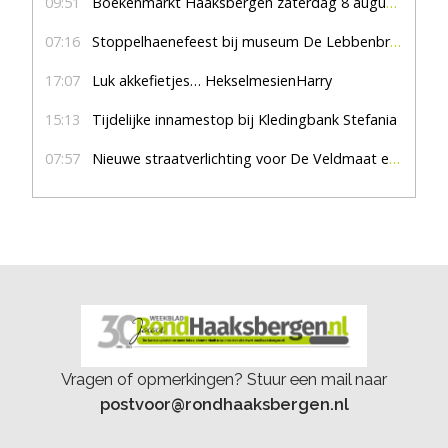
09:51
Boekenmarkt Haaksbergen zaterdag 8 augustus, marktplein Haaksbergen
07:16
Stoppelhaenefeest bij museum De Lebbenbrugge
17:07
Luk akkefietjes… HekselmesienHarry
15:13
Tijdelijke innamestop bij Kledingbank Stefania
07:57
Nieuwe straatverlichting voor De Veldmaat en De Pas
Vragen of opmerkingen? Stuur een mail naar
postvoor@rondhaaksbergen.nl